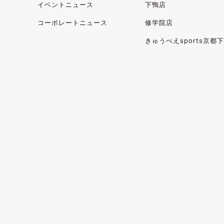
イベントニュース
下鴨店
コーポレートニュース
修学院店
きゅうべえsports
京都下