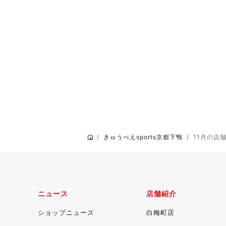
きゅうべえsports京都下鴨
11月の店
ニュース
店舗紹介
ショップニュース
白梅町店