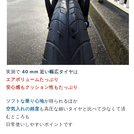
実測で
40 mm 近い幅広タイヤ
は
エアボリュームたっぷり
安心感もクッション性もたっぷり
ソフトな乗り心地
が得られるほか
空気入れの頻度
も高圧な細いタイヤと比べて少なくて済
むところも
日常使いしやすいポイントです