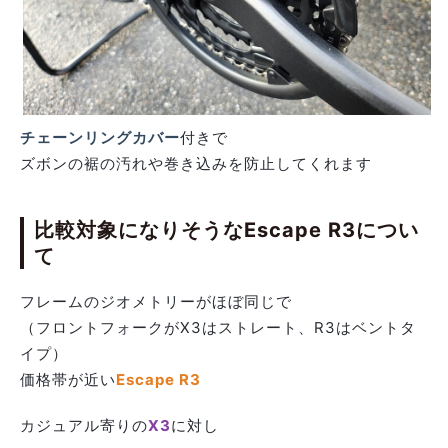
チェーンリングカバー
付きで
ズボンの裾の汚れや巻き込みを防止してくれます
比較対象になりそうなEscape R3につい
て
フレームのジオメトリーがほぼ同じで
（フロントフォークがX3はストレート、R3はベントタ
イプ）
価格帯が近い
Escape R3
カジュアル寄りの
X3
に対し