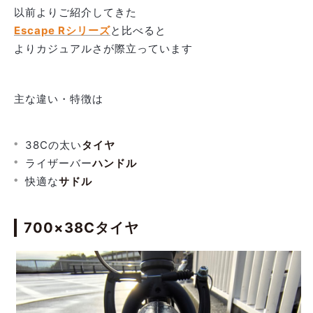
以前よりご紹介してきた
Escape Rシリーズ
と比べると
よりカジュアルさが際立っています
主な違い・特徴は
38Cの太い
タイヤ
ライザーバー
ハンドル
快適な
サドル
700×38Cタイヤ