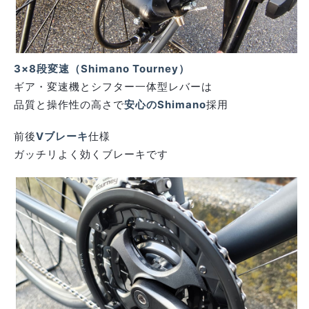
3×8段変速（Shimano Tourney）
ギア・変速機とシフター一体型レバーは
品質と操作性の高さで
安心のShimano
採用
前後
Vブレーキ
仕様
ガッチリよく効くブレーキです