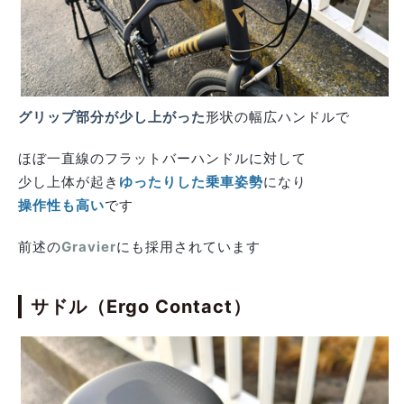
グリップ部分が少し上がった
形状の幅広ハンドルで
ほぼ一直線のフラットバーハンドルに対して
少し上体が起き
ゆったりした乗車姿勢
になり
操作性も高い
です
前述の
Gravier
にも採用されています
サドル（Ergo Contact）