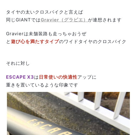
タイヤの太いクロスバイクと言えば
同じGIANTでは
Gravier（グラビエ）
が連想されます
Gravierは未舗装路も走っちゃおうぜ
と
遊び心を満たすタイプ
のワイドタイヤのクロスバイク
それに対し
ESCAPE X3
は
日常使いの快適性
アップに
重きを置いているような印象です