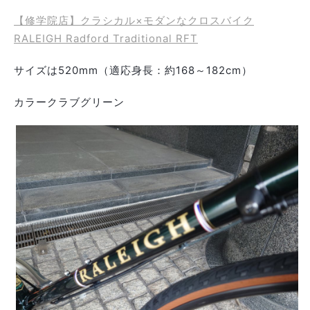
【修学院店】クラシカル×モダンなクロスバイク
RALEIGH Radford Traditional RFT
サイズは
520mm（適応身長：約168～182cm）
カラー
クラブグリーン