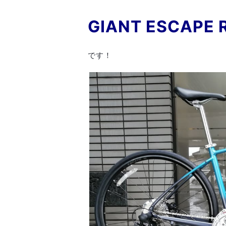
GIANT ESCAPE R
です！