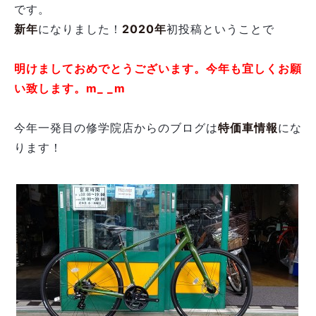
です。
新年
になりました！
2020年
初投稿ということで
明けましておめでとうございます。今年も宜しくお願
い致します。m_ _m
今年一発目の修学院店からのブログは
特価車情報
にな
ります！