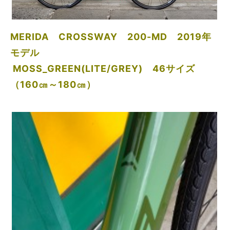
MERIDA CROSSWAY 200-MD 2019年
モデル
MOSS_GREEN(LITE/GREY) 46サイズ
（160㎝～180㎝）