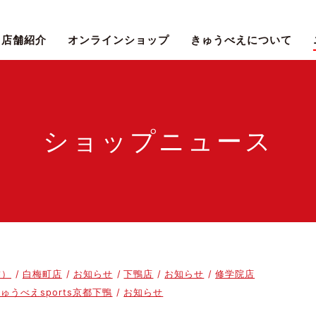
店舗紹介
オンラインショップ
きゅうべえについて
ショップニュース
舗）
白梅町店
お知らせ
下鴨店
お知らせ
修学院店
ゅうべえsports京都下鴨
お知らせ