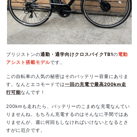
ブリジストンの
通勤・通学向けクロスバイクTB1
の
電動
アシスト搭載モデル
です。
この自転車の人気の秘密はそのバッテリー容量にありま
す。なんとエコモードでは
一回の充電で最高200km走
行可能
なんです！
200kmも走れたら、バッテリーのこまめな充電なんてい
りませんね。もちろん充電するのはそんなに手間ではあ
りませんが、週に何回もしなければいけないとなるとさ
すがに厄介です。