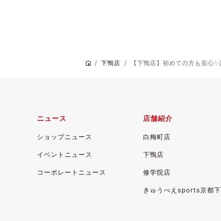
下鴨店
【下鴨店】初めての方も安心✨話.
ニュース
店舗紹介
ショップニュース
白梅町店
イベントニュース
下鴨店
コーポレートニュース
修学院店
きゅうべえsports
京都下