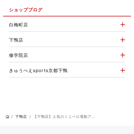
ショップブログ
白梅町店
下鴨店
修学院店
きゅうべえsports京都下鴨
下鴨店
【下鴨店】人気のミニベロ電動ア...