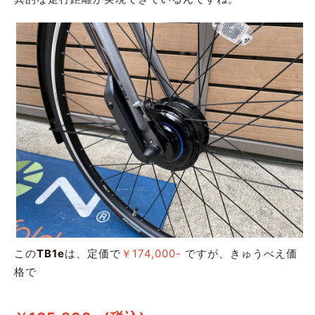
この
TB1e
は、定価で
￥174,000-
ですが、きゅうべえ価
格で