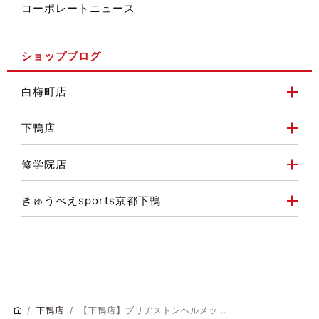
コーポレートニュース
ショップブログ
白梅町店
下鴨店
修学院店
きゅうべえsports京都下鴨
下鴨店
【下鴨店】ブリヂストンヘルメッ...