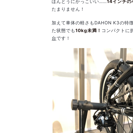
ほんとうにかっこいい……
14インチ
たまりません！
加えて車体の軽さもDAHON K3の
た状態でも
10kg未満！
コンパクトに
台
です！