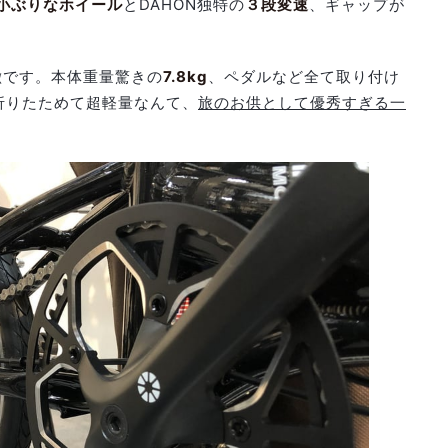
の小ぶりなホイール
とDAHON独特の
３段変速
、ギャップが
特徴です。本体重量驚きの
7.8kg
、ペダルなど全て取り付け
折りたためて超軽量なんて、
旅のお供として優秀すぎる一