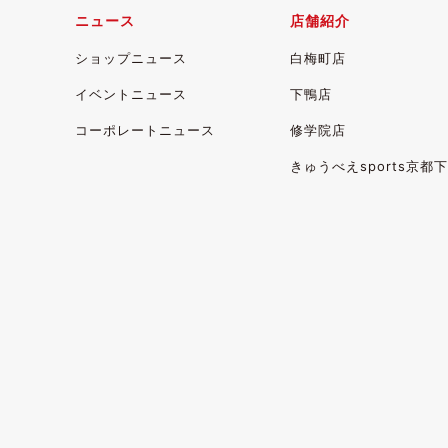
ニュース
店舗紹介
ショップニュース
白梅町店
イベントニュース
下鴨店
コーポレートニュース
修学院店
きゅうべえsports
京都下