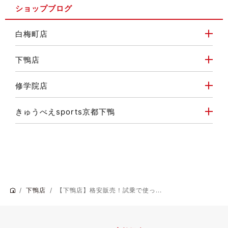
ショップブログ
白梅町店
下鴨店
修学院店
きゅうべえsports京都下鴨
下鴨店
【下鴨店】格安販売！試乗で使っ...