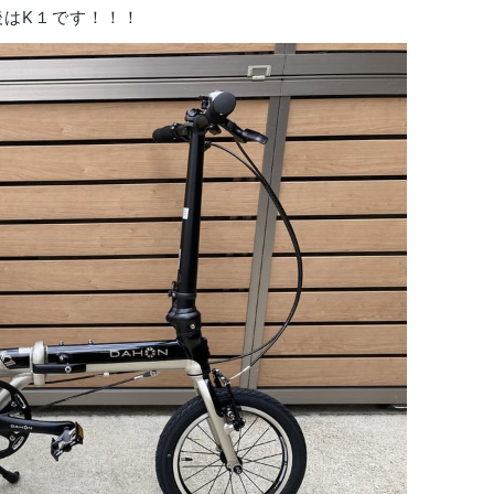
後はK１です！！！