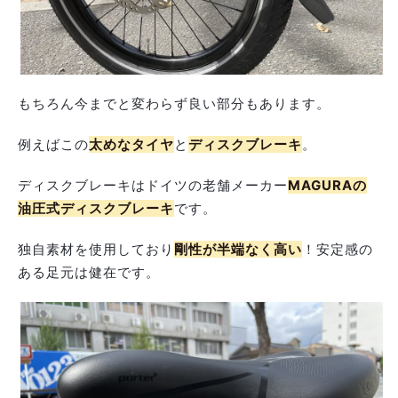
もちろん今までと変わらず良い部分もあります。
例えばこの
太めなタイヤ
と
ディスクブレーキ
。
ディスクブレーキはドイツの老舗メーカー
MAGURAの
油圧式ディスクブレーキ
です。
独自素材を使用しており
剛性が半端なく高い
！
安定感の
ある足元は健在です。