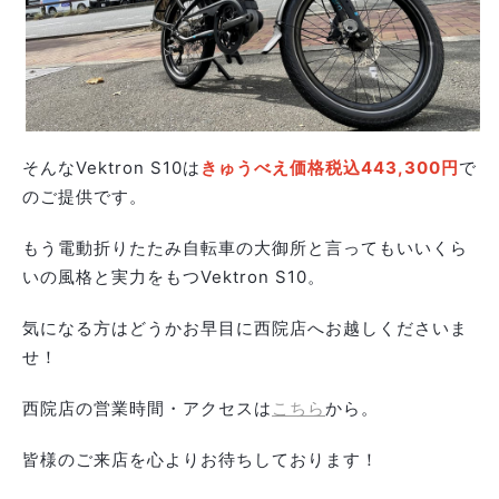
そんなVektron S10は
きゅうべえ価格税込443,300円
で
のご提供です。
もう電動折りたたみ自転車の大御所と言ってもいいくら
いの風格と実力をもつVektron S10。
気になる方はどうかお早目に西院店へお越しくださいま
せ！
西院店の営業時間・アクセスは
こちら
から。
皆様のご来店を心よりお待ちしております！