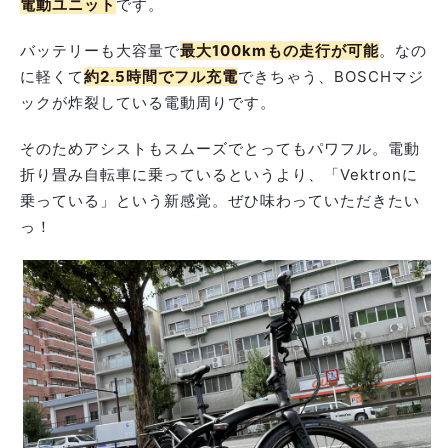
電動ユニット
です。
バッテリーも大容量で
最大100kmもの走行が可能
。なの
に軽くて
約2.5時間でフル充電
できちゃう、BOSCHマジ
ックが炸裂している電動周りです。
そのためアシストもスムーズでとってもパワフル。電動
折り畳み自転車に乗っているというより、「Vektronに
乗っている」という新感覚。ぜひ味わっていただきたい
っ！