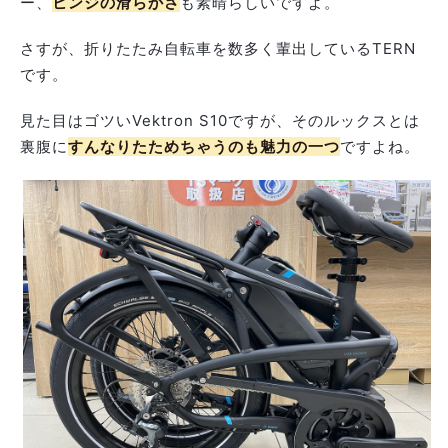
ー、
ヒンジの滑らかさ
も素晴らしいですよ。
さすが、折りたたみ自転車を数多く輩出しているTERN
です。
見た目はゴツいVektron S10ですが、そのルックスとは
裏腹に
すんなりたためちゃうのも魅力の一つ
ですよね。