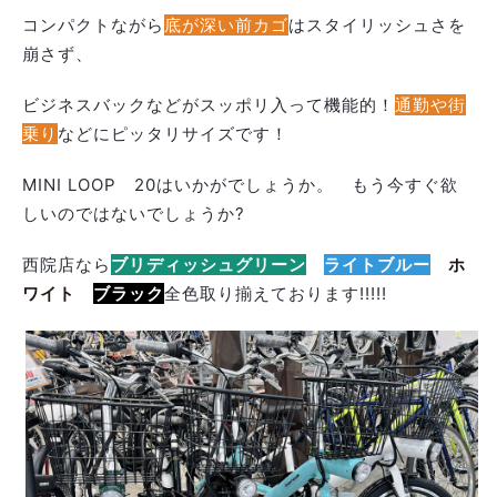
コンパクトながら
底が深い前カゴ
はスタイリッシュさを
崩さず、
ビジネスバックなどがスッポリ入って機能的！
通勤や街
乗り
などにピッタリサイズです！
MINI LOOP 20はいかがでしょうか。 もう今すぐ欲
しいのではないでしょうか?
西院店なら
ブリディッシュグリーン
ライトブルー
ホ
ワイト
ブラック
全色取り揃えております!!!!!