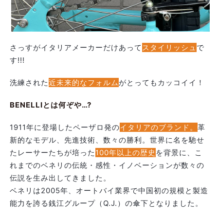
さっすがイタリアメーカーだけあって
スタイリッシュ
で
す!!!
洗練された
近未来的なフォルム
がとってもカッコイイ！
BENELLIとは何ぞや…?
1911年に登場したペーザロ発の
イタリアのブランド。
革
新的なモデル、先進技術、数々の勝利。世界に名を馳せ
たレーサーたちが培った
100年以上の歴史
を背景に、こ
れまでのベネリの伝統・感性・イノベーションが数々の
伝説を生み出してきました。
ベネリは2005年、オートバイ業界で中国初の規模と製造
能力を誇る銭江グループ（Q.J.）の傘下となりました。