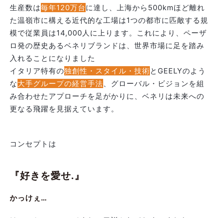
生産数は
毎年120万台
に達し、上海から500kmほど離れ
た温嶺市に構える近代的な工場は1つの都市に匹敵する規
模で従業員は14,000人に上ります。これにより、ペーザ
ロ発の歴史あるベネリブランドは、世界市場に足を踏み
入れることになりました
イタリア特有の
独創性・スタイル・技術
とGEELYのよう
な
大手グループの経営手法
、グローバル・ビジョンを組
み合わせたアプローチを足がかりに、ベネリは未来への
更なる飛躍を見据えています。
コンセプトは
『好きを愛せ.』
かっけぇ…