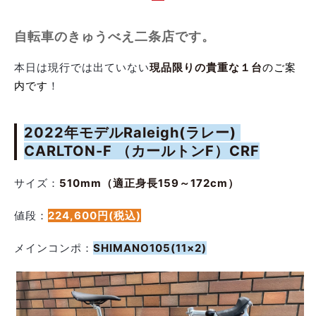
自転車のきゅうべえ二条店です。
本日は現行では出ていない
現品限りの貴重な１台
のご案
内です
！
2022年モデルRaleigh(ラレー)
CARLTON-F （カールトンF）CRF
サイズ：
510mm（適正身長159～172cm）
値段：
224,600円(税込)
メインコンポ：
SHIMANO105(11×2)