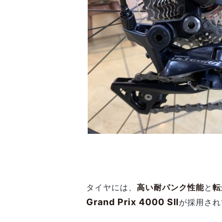
タイヤには、
高い耐パンク性能
と
転
Grand Prix 4000 SⅡ
が採用され