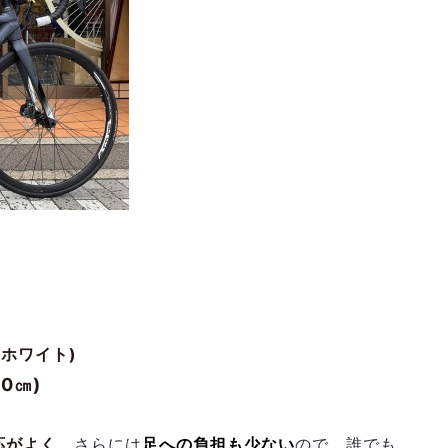
／ホワイト)
70㎝)
応がよく
、さらには
足への負担も少ない
ので、誰でも