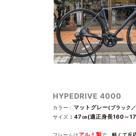
HYPEDRIVE 4000
マットグレー
カラー：
(ブラック
：47㎝(
適正身長
160～1
サイズ
アルミ製
フレームは
で、
軽くて反