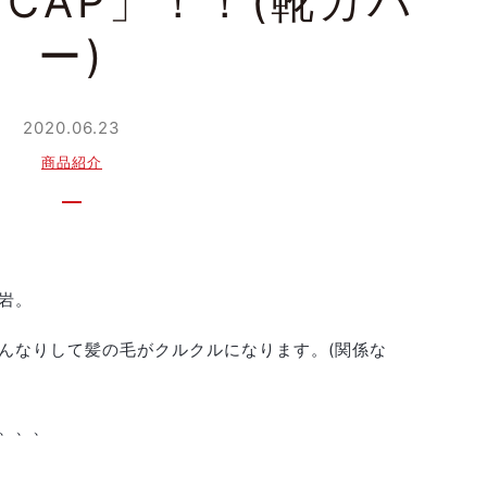
ツCAP」！！(靴カバ
ー)
2020.06.23
商品紹介
)ゞ
岩。
んなりして髪の毛がクルクルになります。(関係な
、、、