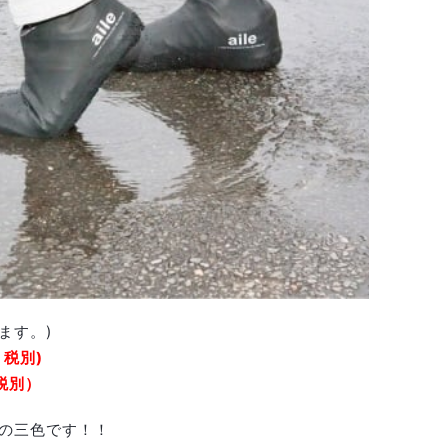
ます。)
 税別)
 税別）
の三色です！！