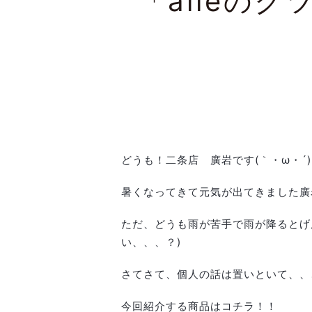
「aileのク
どうも！二条店 廣岩です(｀・ω・´
暑くなってきて元気が出てきました廣
ただ、どうも雨が苦手で雨が降るとげ
い、、、？)
さてさて、個人の話は置いといて、、
今回紹介する商品はコチラ！！