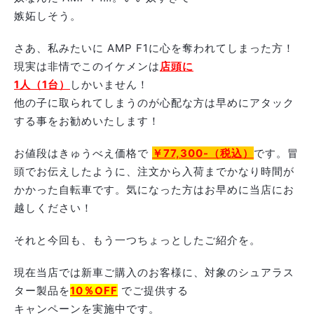
嫉妬しそう。
さあ、私みたいに AMP F1に心を奪われてしまった方！
現実は非情でこのイケメンは
店頭に
1人（1台）
しかいません！
他の子に取られてしまうのが心配な方は早めにアタック
する事をお勧めいたします！
お値段はきゅうべえ価格で
￥77,300-（税込）
です。冒
頭でお伝えしたように、注文から入荷までかなり時間が
かかった自転車です。気になった方はお早めに当店にお
越しください！
それと今回も、もう一つちょっとしたご紹介を。
現在当店では新車ご購入のお客様に、対象のシュアラス
ター製品を
10％OFF
でご提供する
キャンペーンを実施中です。