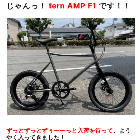
じゃんっ！
tern AMP F1
です！！
ずっとずっとずぅーーっと入荷を待って
、よう
やく入ってきました！