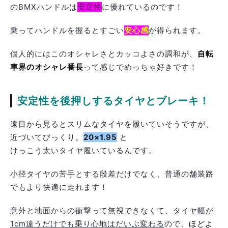
のBMXハンドルは
安定性
に優れているのです！
乗ってハンドルを握るとすごい
安心感
が得られます。
個人的にはこのオシャレさとカッコよさの調和が、
自転
車界のオシャレ番長
って感じでめっちゃ好きです！
安定性を後押しするタイヤとブレーキ！
遠目から見るとスリムなタイヤを履いていそうですが、
近づいてびっくり。
20×1.95
と
けっこう太いタイヤ履いているんです。
小径タイヤの苦手とする段差だけでなく、普通の舗装路
でもより快適に走れます！
意外と地面からの衝撃って無視できなくて、
タイヤ幅が
1cm違うだけでも乗り心地はだいぶ変わる
ので、
ほどよ