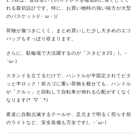
れる親切設計です。特に、お買い物時の強い味方が大型
のバスケット(/・ω・)/
荷物が傷つきにくく、まとめ買いした少し大きめのエコ
バッグもすっぽり収まります。
さらに、駐輪場で大活躍するのが「スタピタ2S」(。-
`ω-)
スタンドを立てるだけで、ハンドルが半固定されてピタ
ッと半ロック！前カゴに重い荷物を載せても、ハンドル
が「クルッ」と回転して自転車が倒れる心配がすくなく
なります(*´▽｀*)
夜道に自動点滅するテールや、足元まで明るく照らす前
のライトなど、安全装備も万全です(。-`ω-)