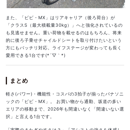
また、「ビビ・MX」はリアキャリア（後ろ荷台）が
「クラスS（最大積載量30kg）」へと強化されているの
も見逃せません。重い荷物を載せるのはもちろん、将来
的に後ろ子乗せチャイルドシートを取り付けたいという
方にもバッチリ対応。ライフステージが変わっても長く
愛用できる1台です(*´▽｀*)
まとめ
軽さ(パワー)・機能性・コスパの3拍子が揃ったパナソニ
ックの「ビビ・MX」。 お買い物から通勤、坂道の多い
エリアの移動まで、2026年も間違いなく「間違いない選
択」と言える1台です。
「実際のまたぎやすさは？」「アシストの強さを体感し