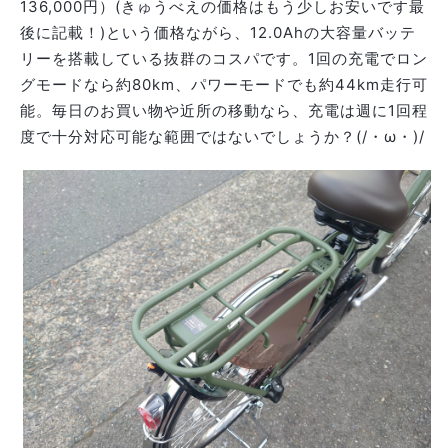
136,000円）(きゅうべえの価格はもう少しお安いです最
後に記載！)という価格ながら、12.0Ahの大容量バッテ
リーを搭載している抜群のコスパです。1回の充電でロン
グモードなら約80km、パワーモードでも約44km走行可
能。毎日のお買い物や近所の移動なら、充電は週に1回程
度で十分対応可能な範囲ではないでしょうか？(/・ω・)/