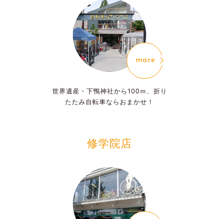
more
世界遺産・下鴨神社から100ｍ、
折り
たたみ自転車ならおまかせ！
修学院店